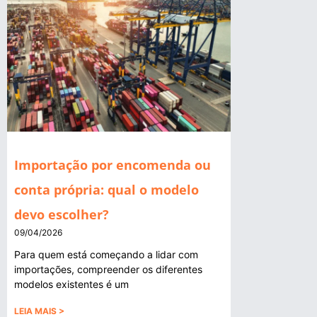
Importação por encomenda ou
conta própria: qual o modelo
devo escolher?
09/04/2026
Para quem está começando a lidar com
importações, compreender os diferentes
modelos existentes é um
LEIA MAIS >