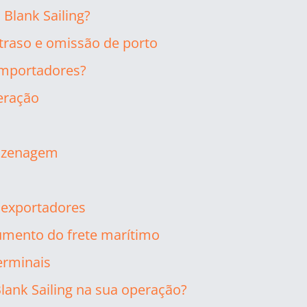
Blank Sailing?
atraso e omissão de porto
 importadores?
eração
azenagem
 exportadores
aumento do frete marítimo
erminais
lank Sailing na sua operação?